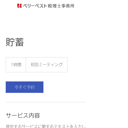
貯蓄
初
回
1時間
1
初回ミーティング
ミ
時
ー
テ
ィ
ン
今すぐ予約
グ
サービス内容
提供するサービスに関するテキストを入力し