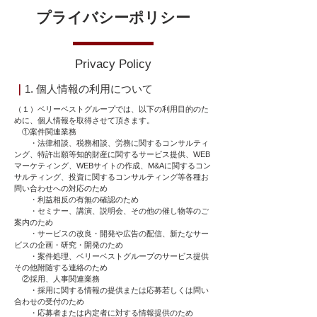
プライバシーポリシー
Privacy Policy
｜
1. 個人情報の利用について
（１）ベリーベストグループでは、以下の利用目的のた
めに、個人情報を取得させて頂きます。
①案件関連業務
・法律相談、税務相談、労務に関するコンサルティ
ング、特許出願等知的財産に関するサービス提供、WEB
マーケティング、WEBサイトの作成、M&Aに関するコン
サルティング、投資に関するコンサルティング等各種お
問い合わせへの対応のため
・利益相反の有無の確認のため
・セミナー、講演、説明会、その他の催し物等のご
案内のため
・サービスの改良・開発や広告の配信、新たなサー
ビスの企画・研究・開発のため
・案件処理、ベリーベストグループのサービス提供
その他附随する連絡のため
②採用、人事関連業務
・採用に関する情報の提供または応募若しくは問い
合わせの受付のため
・応募者または内定者に対する情報提供のため