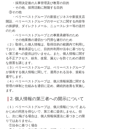
・採用決定後の人事管理及び教育の目的
・その他、採用活動に附随する目的
③その他
・ベリーベストグループの新規ビジネスや新規支店
開設、ベリーベストグループのサービスに関する内容等
の挨拶状、ダイレクトメール、ニュースレター等の送付
のため
・ベリーベストグループとの事業承継等のため
・その他業務の適切かつ円滑な遂行のため
（２）取得した個人情報は、取得目的の範囲内で利用し
ており、事前承諾なしに、目的外利用や法令に基づかな
い第三者への提供は行いません。また、個人情報に関す
る不正アクセス、紛失、改竄、漏えいを防ぐための適切
な措置を講じます。
（３）ベリーベストグループは、ベリーベストグループ
が保有する個人情報に関して、適用される法令、規範を
遵守します。
（４）ベリーベストグループは、個人情報保護に関する
管理の体制と仕組みを適切に定め、継続的改善を実施し
ます。
｜
2. 個人情報の第三者への開示について
（１）ベリーベストグループは、個人情報について あら
かじめの同意を得ないで、第三者に提供しません。但
し、次に掲げる場合は、個人情報保護法に基づきこの限
りではありません。
①法令に基づく場合