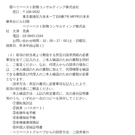
⑬ベリーベスト財務コンサルティング株式会社
窓口：〒106-0032
東京都港区六本木一丁目8番7号 MFPR六本木
麻布台ビル11階
ベリーベスト財務コンサルティング株式会
社 大津 亮典
電話：03-5843-2164
お問い合わせ時間：10：00～17：00 (土・日曜日、
祝祭日、年末年始は除く)
（２）前項の担当者より郵送する所定の請求用紙の必要
事項を全てご記入の上、ご本人確認のための書類を同封
し、ご返送ください。なお、代理人からの請求の場合に
は、ご本人確認のための書類に加えて、代理権限を確認
できる書類及び代理人のご本人確認のための書類が必要
となります。
・請求方法：所定の書式に必要事項を記入した上で、
前項の担当者にご郵送ください。
・本人確認方法：上記の所定書式に、次の身分証明書
等のうち、いずれか一点のコピーを添付してください。
①運転免許証
②旅券（パスポート）
③各種年金手帳
④各種福祉手帳
⑤各種健康保険証
⑥外国人登録証明書
・ベリーベストグループからの回答方法：ご請求者の