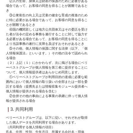
②人の生命、身体又は財産の保護のために必要がある
場合であって、お客様の同意を得ることが困難であると
き
③公衆衛生の向上又は児童の健全な育成の推進のため
に特に必要がある場合であって、お客様の同意を得るこ
とが困難であるとき
④国の機関若しくは地方公共団体又はその委託を受け
た者が法令の定める事務を遂行することに対して協力す
る必要がある場合であって、お客様の同意を得ることに
より当該事務の遂行に支障を及ぼすおそれがあるとき
⑤その他、個人情報の保護に関する法律（以下、「個
人情報保護法」といいます。）その他の法令で認められ
る場合
（２）上記（１）にかかわらず、次に掲げる場合にベリ
ーベストグループが個人情報を第三者に提供することに
ついて、個人情報提供者はあらかじめ同意します。
①ベリーベストグループが利用目的の達成に必要な範
囲内において個人情報の取り扱いの全部または一部を委
託する場合（提携先または情報収集モジュール提供者へ
個人情報が提供される場合を含む）
②合併その他の事由による事業の承継に伴って個人情
報が提供される場合
｜
3. 共同利用
ベリーベストグループは、以下に従い、それぞれが取得
した個人データを共同利用する場合があります。
（共同利用する個人情報の項目）
氏名、住所、性別、生年月日、所属する会社名・団体