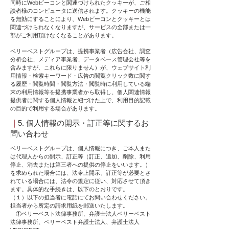
同時にWebビーコンと関連づけられたクッキーが、ご相
談者様のコンピュータに送信されます。クッキーの機能
を無効にすることにより、Webビーコンとクッキーとは
関連づけられなくなりますが、サービスの全部または一
部がご利用頂けなくなることがあります。
ベリーベストグループは、提携事業者（広告会社、調査
分析会社、メディア事業者、データベース管理会社等を
含みますが、これらに限りません）が、ウェブサイト利
用情報・検索キーワード・広告の閲覧クリック数に関す
る履歴・閲覧時間・閲覧方法・閲覧時に利用している端
末の利用情報等を提携事業者から取得し、個人関連情報
提供者に関する個人情報と紐づけた上で、利用目的記載
の目的で利用する場合があります。
｜
5. 個人情報の開示・訂正等に関するお
問い合わせ
ベリーベストグループは、個人情報につき、ご本人また
は代理人からの開示、訂正等（訂正、追加、削除、利用
停止、消去または第三者への提供の停止をいいます。）
を求められた場合には、法令上開示、訂正等が必要とさ
れている場合には、法令の規定に従い、対応させて頂き
ます。具体的な手続きは、以下のとおりです。
（１）以下の担当者に電話にてお問い合わせください。
担当者から所定の請求用紙を郵送いたします。
①ベリーベスト法律事務所、弁護士法人ベリーベスト
法律事務所、ベリーベスト弁護士法人、弁護士法人