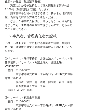
住所への郵送（配達証明郵便）
調査にかかる手数料として個人情報開示請求のみ
1,100円（消費税込）頂戴いたします。
請求書等を当社へ郵送する際に、切手または郵便定
額小為替を同封する方法でご送付ください。
なお、ご請求の受付後は、開示しなかった場合にお
きましても、手数料の返金等できませんので、あらかじ
めご了承ください。
｜
6. 事業者、管理責任者の記載
ベリーベストグループにおける事業者の情報、共同利
用、第三者提供に対する管理責任者は以下のとおりとな
ります。
①ベリーベスト法律事務所、弁護士法人ベリーベスト法
律事務所、ベリーベスト弁護士法人、弁護士法人
VERYBEST
窓口：〒106-0032
東京都港区六本木一丁目8番7号 MFPR六本木麻
布台ビル11階
代表者：酒井 将、浅野 健太郎、萩原 達也
管理責任者：大津 亮典
電話：03-6234-1585
②べリーベスト税理士事務所
窓口：〒106-0032
東京都港区六本木一丁目8番7号 MFPR六本木麻
布台ビル11階