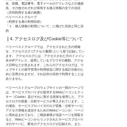
名、役職、電話番号、電子メールのアドレスなどの連絡
先、その他それぞれが保有する個人情報の全ての項目
（共同利用する者の範囲）
ベリーベストグループ
（利用する者の利用目的）
「１．個人情報の利用について」に掲げた目的と同じ目
的
｜
4. アクセスログ及びCookie等について
ベリーベストグループでは、アクセスされた方の情報
を、アクセスログ (アクセス履歴) という形で記録してい
ます。 アクセスログには、アクセスされた方のドメイン
名やIPアドレス、使用しているブラウザの種類、アクセ
ス日時などが含まれます。これらのアクセスログは、ウ
ェブサイトの保守管理や利用状況に関する統計分析のた
めに活用されますが、それ以外の目的で利用することは
ありません。
ベリーベストグループのウェブサイトの一部のページで
は、サービスプロバイダが提供するWebビーコンとクッ
キー（Cookie）及びそれに類する技術を使用した、アク
セスログの収集・分析サービスが導入されています。 こ
の場合、サービスプロバイダのログ収集・分析サーバに
アクセス情報を送信するためのWebビーコンが、ページ
に埋め込まれており、ご相談者様が当該ページを閲覧す
ると、Webビーコンからリンクされたサービスプロバイ
ダのサーバに、匿名のアクセスログが記録され、また、