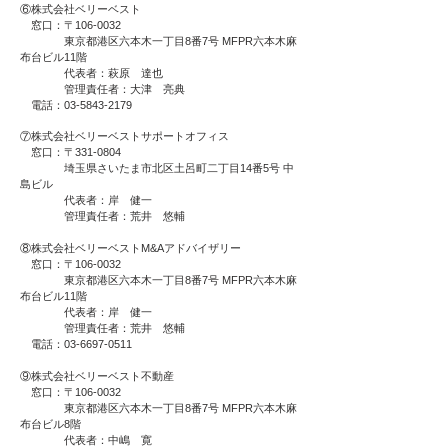
⑥株式会社ベリーベスト
窓口：〒106-0032
東京都港区六本木一丁目8番7号 MFPR六本木麻
布台ビル11階
代表者：萩原 達也
管理責任者：大津 亮典
電話：03-5843-2179
⑦株式会社ベリーベストサポートオフィス
窓口：〒331-0804
埼玉県さいたま市北区土呂町二丁目14番5号 中
島ビル
代表者：岸 健一
管理責任者：荒井 悠輔
⑧株式会社ベリーベストM&Aアドバイザリー
窓口：〒106-0032
東京都港区六本木一丁目8番7号 MFPR六本木麻
布台ビル11階
代表者：岸 健一
管理責任者：荒井 悠輔
電話：03-6697-0511
⑨株式会社ベリーベスト不動産
窓口：〒106-0032
東京都港区六本木一丁目8番7号 MFPR六本木麻
布台ビル8階
代表者：中嶋 寛